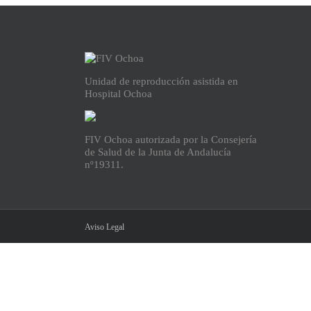
Unidad de reproducción asistida en
Hospital Ochoa
FIV Ochoa autorizada por la Consejería
de Salud de la Junta de Andalucía
nº19311.
Aviso Legal