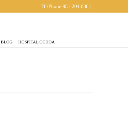
Tlf/Phone
951 204 688
|
BLOG
HOSPITAL OCHOA