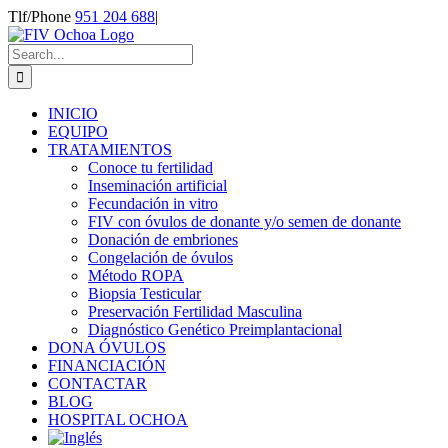
Skip
Tlf/Phone
951 204 688
|
to
content
Search
for:
INICIO
EQUIPO
TRATAMIENTOS
Conoce tu fertilidad
Inseminación artificial
Fecundación in vitro
FIV con óvulos de donante y/o semen de donante
Donación de embriones
Congelación de óvulos
Método ROPA
Biopsia Testicular
Preservación Fertilidad Masculina
Diagnóstico Genético Preimplantacional
DONA ÓVULOS
FINANCIACIÓN
CONTACTAR
BLOG
HOSPITAL OCHOA