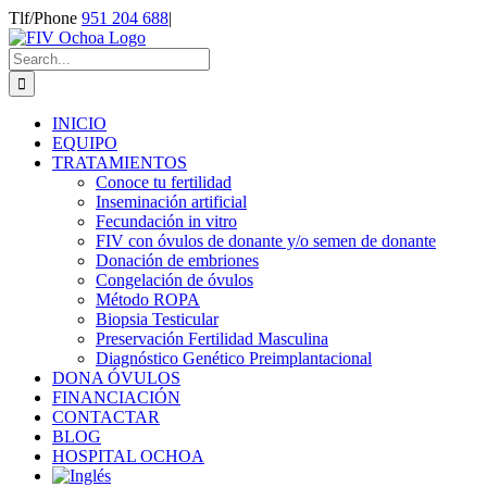
Skip
Tlf/Phone
951 204 688
|
to
content
Search
for:
INICIO
EQUIPO
TRATAMIENTOS
Conoce tu fertilidad
Inseminación artificial
Fecundación in vitro
FIV con óvulos de donante y/o semen de donante
Donación de embriones
Congelación de óvulos
Método ROPA
Biopsia Testicular
Preservación Fertilidad Masculina
Diagnóstico Genético Preimplantacional
DONA ÓVULOS
FINANCIACIÓN
CONTACTAR
BLOG
HOSPITAL OCHOA