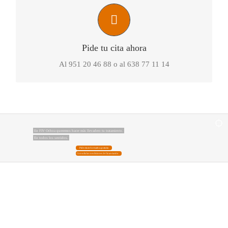
O déjanos tu teléfono y te llamamos
Pide tu cita ahora
Al 951 20 46 88 o al 638 77 11 14
En FIV Ochoa queremos hacer más llevadero tu tratamiento.
En todos los sentidos.
Pide cita informativa gratuita
Consulta las condiciones de financiación