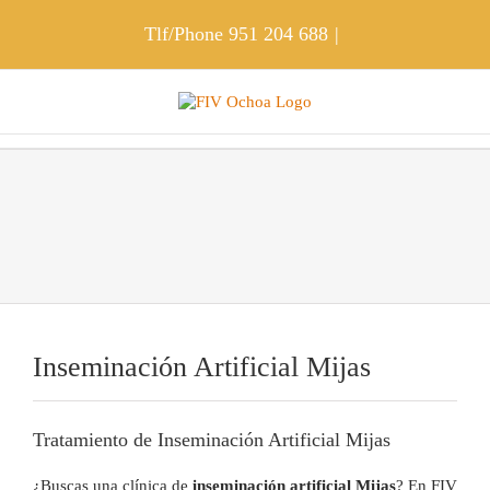
Skip
to
Tlf/Phone
951 204 688
|
content
Inseminación Artificial Mijas
Tratamiento de Inseminación Artificial Mijas
¿Buscas una clínica de
inseminación artificial Mijas
? En FIV