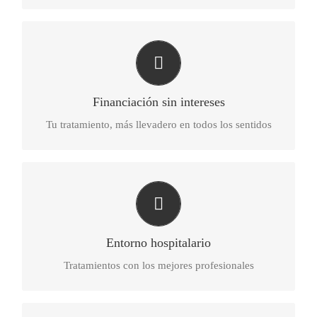
Queremos ayudarte
Por eso, financiamos tu tratamiento hasta 9 meses sin
intereses o hasta 20 meses con unas condiciones muy
favorables
Financiación sin intereses
Tu tratamiento, más llevadero en todos los sentidos
Te mereces la mayor seguridad
Los tratamientos se realizan en entorno hospitalario y
con médico de urgencias las 24 horas.
Entorno hospitalario
Tratamientos con los mejores profesionales