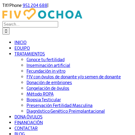
Skip
Tlf/Phone
951 204 688
|
to
content
Search
for:
INICIO
EQUIPO
TRATAMIENTOS
Conoce tu fertilidad
Inseminación artificial
Fecundación in vitro
FIV con óvulos de donante y/o semen de donante
Donación de embriones
Congelación de óvulos
Método ROPA
Biopsia Testicular
Preservación Fertilidad Masculina
Diagnóstico Genético Preimplantacional
DONA ÓVULOS
FINANCIACIÓN
CONTACTAR
BLOG