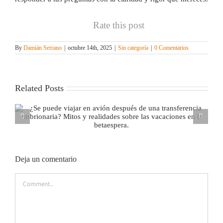
Rate this post
By
Damián Serrano
|
octubre 14th, 2025
|
Sin categoría
|
0 Comentarios
Related Posts
¿Puedo ir a la playa o bañarme en la piscina durante
una FIV?
Deja un comentario
Comment